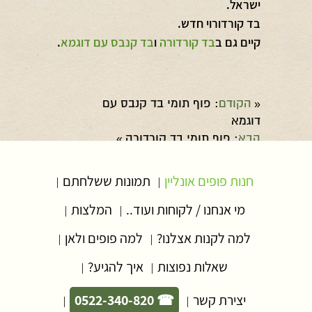
ישראל.
בד קורדורוי חדש.
קיים גם ב
בד קורדורה
ו
בד קנבס עם דוגמא
.
הקודם
: פוף תומי בד קנבס עם
«
דוגמא
הבא
: פוף תומי בד קורדורה
»
חנות פופים אונליין
תמונות ששלחתם
|
|
מי אנחנו / לקוחות ועוד..
המלצות
|
|
למה לקנות אצלנו?
למה פופים ולאן
|
|
שאלות נפוצות
איך להגיע?
|
|
יצירת קשר
☎ 0522-340-820
|
|