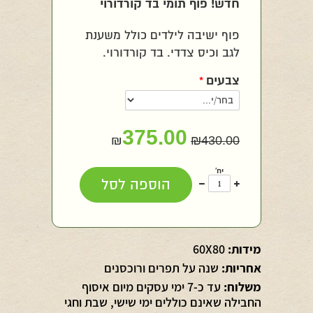
חדש! פוף תומי בד קורדורוי
פוף ישיבה לילדים כולל משענת
לגב וכיס צדדי. בד קורדורוי.
צבעים
*
375.00
₪
₪
430.00
יח'
עוד
פחות
הוספה לסל
אחד
אחד
מידות:
60X80
אחריות:
שנה על תפרים ורוכסנים
משלוח:
עד כ-7 ימי עסקים מיום איסוף
החבילה שאינם כוללים ימי שישי, שבת וחגי