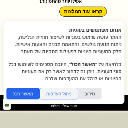
אפילו יותר מהתמונות!"
קראו עוד המלצות
תקנון האתר
|
מדיניות פרטיות
|
אנחנו משתמשים בעוגיות
הצהרת נגישות
|
יצירת קשר
|
האתר עושה שימוש בעוגיות לשיפור חוויית הגלישה,
תמונות ששלחתם
|
שאלות נפוצות
|
ניתוח תנועת גולשים, והתאמת תכנים והצעות אישיות.
הוראות הגעה ב-WAZE
חלק מהעוגיות חיוניות לפעילות התקינה של האתר.
“מאשר הכול”
בלחיצה על
, הינכם מסכימים לשימוש בכל
2007-2026 © כל הזכויות שמורות לגרין בננה
סוגי העוגיות. ניתן גם לבחור לאשר רק את העוגיות
בע"מ |
איזור תעשייה שילת ליד מודיעין
החיוניות או לנהל את ההעדפות שלכם.
סירוב
ניהול העדפות
מאשר הכל
folyou
כנ
חנות אונליין בקלות
לא
>>