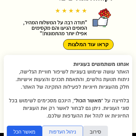
★ ★ ★ ★ ★
"תודה רבה על המשלוח המהיר,
הפופים הגיעו והם מקסימים
אפילו יותר מהתמונות!"
קראו עוד המלצות
תקנון האתר
|
מדיניות פרטיות
|
אנחנו משתמשים בעוגיות
הצהרת נגישות
|
יצירת קשר
|
האתר עושה שימוש בעוגיות לשיפור חוויית הגלישה,
תמונות ששלחתם
|
שאלות נפוצות
|
ניתוח תנועת גולשים, והתאמת תכנים והצעות אישיות.
הוראות הגעה ב-WAZE
חלק מהעוגיות חיוניות לפעילות התקינה של האתר.
“מאשר הכול”
בלחיצה על
, הינכם מסכימים לשימוש בכל
2007-2026 © כל הזכויות שמורות לגרין בננה
סוגי העוגיות. ניתן גם לבחור לאשר רק את העוגיות
בע"מ |
איזור תעשייה שילת ליד מודיעין
החיוניות או לנהל את ההעדפות שלכם.
סירוב
ניהול העדפות
מאשר הכל