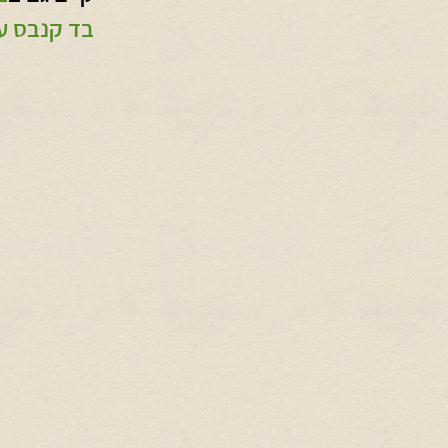
בד קנבס ע