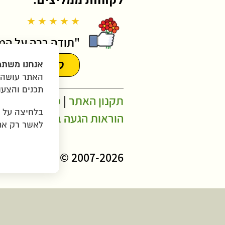
לקוחות ממליצים:
★ ★ ★ ★ ★
"תודה רבה על המש
קראו עוד המ
אנחנו משתמ
האתר עושה ש
תכנים והצעו
תקנון האתר
|
מדיניות פרטיו
בלחיצה על
הוראות הגעה ב-WAZE
לאשר רק את 
2007-2026 © כל הזכויות שמורות לגרין בננה בע"מ |