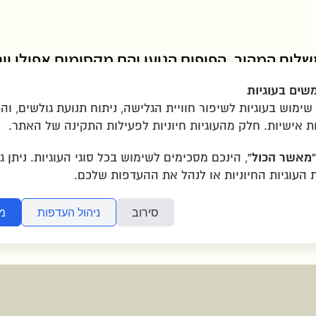
לוח המהיר, הפופים הגיעו והם מקסימים אפילו יו
לצות
שים בעוגיות
ימוש בעוגיות לשיפור חוויית הגלישה, ניתוח תנועת גולשים, ו
ת אישיות. חלק מהעוגיות חיוניות לפעילות התקינה של האתר.
ת
|
הצהרת נגישות
|
יצירת קשר
|
תמונות ששלחתם
“מאשר הכול”
, הינכם מסכימים לשימוש בכל סוגי העוגיות. ניתן ג
העוגיות החיוניות או לנהל את ההעדפות שלכם.
סירוב
ניהול העדפות
מ
איזור תעשייה שילת ליד מ