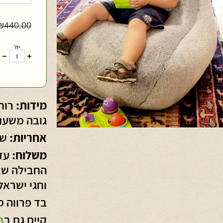
₪
440.00
יח'
עוד
פ
אחד
א
מידות:
גובה משענת 68 
אחריות:
שנ
משלוח:
החבילה שאי
וחגי ישראל
בד פרווה ס
קיים גם ב
ב