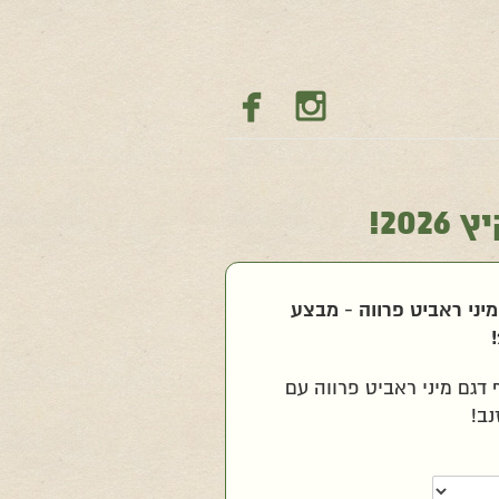


20!
מיני ראביט פרווה - מבצע
 דגם מיני ראביט פרווה עם
נב!