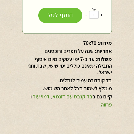
יח'
עוד
פחות
הוסף לסל
אחד
אחד
מידות:
70x70
אחריות:
שנה על תפרים ורוכסנים
משלוח:
עד כ-7 ימי עסקים מיום איסוף
החבילה שאינם כוללים ימי שישי, שבת וחגי
ישראל.
בד קורדורה עמיד לנוזלים.
מומלץ לשמור בצל לאחר השימוש.
קיים גם ב
בד קנבס עם דוגמא
,
דמוי עור
ו
פרווה
.