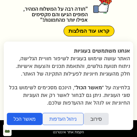
"תודה רבה על המשלוח המהיר,
הפופים הגיעו והם מקסימים
אפילו יותר מהתמונות!"
קראו עוד המלצות
תקנון האתר
|
מדיניות פרטיות
|
אנחנו משתמשים בעוגיות
הצהרת נגישות
|
יצירת קשר
|
האתר עושה שימוש בעוגיות לשיפור חוויית הגלישה,
תמונות ששלחתם
|
שאלות נפוצות
|
ניתוח תנועת גולשים, והתאמת תכנים והצעות אישיות.
הוראות הגעה ב-WAZE
חלק מהעוגיות חיוניות לפעילות התקינה של האתר.
“מאשר הכול”
בלחיצה על
, הינכם מסכימים לשימוש בכל
2007-2026 © כל הזכויות שמורות לגרין בננה
סוגי העוגיות. ניתן גם לבחור לאשר רק את העוגיות
בע"מ |
איזור תעשייה שילת ליד מודיעין
החיוניות או לנהל את ההעדפות שלכם.
סירוב
ניהול העדפות
מאשר הכל
folyou
כנ
הקמת אתר אינטרנט
לא