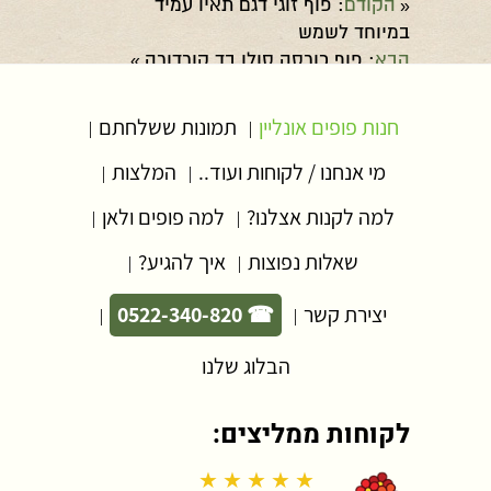
הקודם
: פוף זוגי דגם תאיו עמיד
«
במיוחד לשמש
הבא
: פוף כורסה סולו בד קורדורה
»
חנות פופים אונליין
תמונות ששלחתם
|
|
מי אנחנו / לקוחות ועוד..
המלצות
|
|
למה לקנות אצלנו?
למה פופים ולאן
|
|
שאלות נפוצות
איך להגיע?
|
|
יצירת קשר
☎ 0522-340-820
|
|
הבלוג שלנו
לקוחות ממליצים:
★ ★ ★ ★ ★