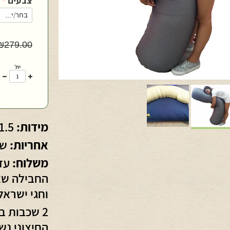
צבעים
*
₪
279.00
יח'
עוד
פ
אחד
א
מידות:
1.5 אורך
אחריות:
שנ
משלוח:
החבילה שאי
וחגי ישראל
2 שכבות ב
החיצוני נשלף ל