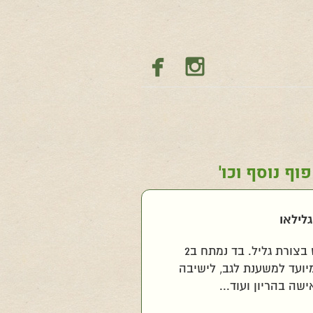


ף נוסף וכו'
גלילאו
פוף גמיש בצורת גליל. בד נמתח ב2
יועד למשענת לגב, לישיבה
ישה בהריון ועוד...