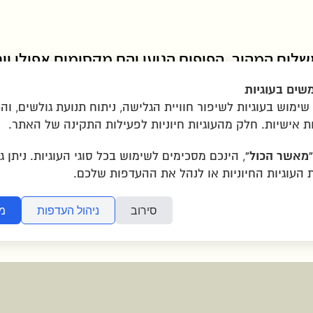
לוח המהיר, הפופים הגיעו והם מקסימים אפילו יו
לצות
שים בעוגיות
ימוש בעוגיות לשיפור חוויית הגלישה, ניתוח תנועת גולשים, ו
ת אישיות. חלק מהעוגיות חיוניות לפעילות התקינה של האתר.
ת
|
הצהרת נגישות
|
יצירת קשר
|
תמונות ששלחתם
“מאשר הכול”
, הינכם מסכימים לשימוש בכל סוגי העוגיות. ניתן ג
העוגיות החיוניות או לנהל את ההעדפות שלכם.
סירוב
ניהול העדפות
מ
איזור תעשייה שילת ליד מ