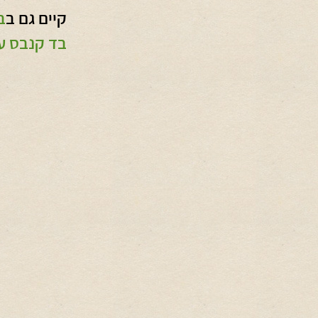
קיים גם ב
ב
בד קנבס ע