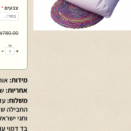
צבעים
*
₪
780.00
יח'
עוד
פ
אחד
א
מידות:
אורך כ-1.60
אחריות:
שנ
משלוח:
החבילה שאי
וחגי ישראל
בד דמוי עו