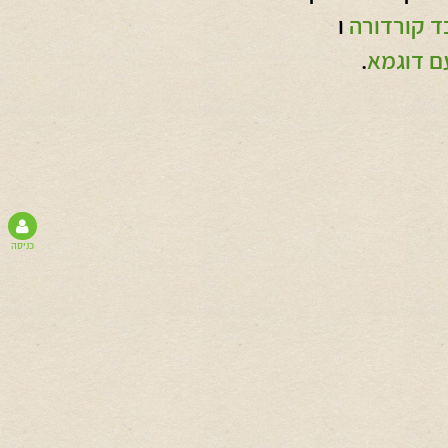
ד קורדורה
ו
ם דוגמא
.
כניסה