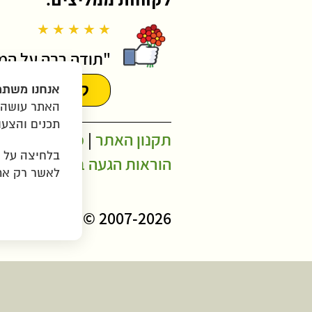
לקוחות ממליצים:
★ ★ ★ ★ ★
"תודה רבה על המש
קראו עוד המ
אנחנו משתמ
האתר עושה ש
תכנים והצעו
תקנון האתר
|
מדיניות פרטיו
בלחיצה על
הוראות הגעה ב-WAZE
לאשר רק את 
2007-2026 © כל הזכויות שמורות לגרין בננה בע"מ |