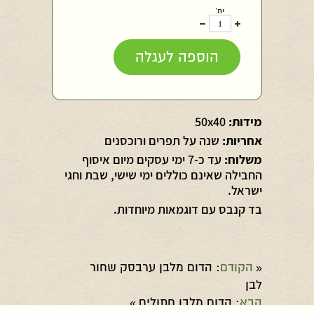
יח'
עוד
פחות
אחד
אחד
הוספה לעגלה
מידות:
50x40
אחריות:
שנה על תפרים ורוכסנים
משלוח:
עד כ-7 ימי עסקים מיום איסוף
החבילה שאינם כוללים ימי שישי, שבת וחגי
ישראל.
בד קנבס עם דוגמאות מיוחדות.
הקודם
: הדום מלבן ערבסק שחור
«
לבן
הבא
: הדום מלבן חתולים
»