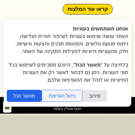
קראו עוד המלצות
תקנון האתר
|
מדיניות פרטיות
|
אנחנו משתמשים בעוגיות
הצהרת נגישות
|
יצירת קשר
|
האתר עושה שימוש בעוגיות לשיפור חוויית הגלישה,
תמונות ששלחתם
|
שאלות נפוצות
|
ניתוח תנועת גולשים, והתאמת תכנים והצעות אישיות.
הוראות הגעה ב-WAZE
חלק מהעוגיות חיוניות לפעילות התקינה של האתר.
“מאשר הכול”
בלחיצה על
, הינכם מסכימים לשימוש בכל
2007-2026 © כל הזכויות שמורות לגרין בננה
סוגי העוגיות. ניתן גם לבחור לאשר רק את העוגיות
בע"מ |
איזור תעשייה שילת ליד מודיעין
החיוניות או לנהל את ההעדפות שלכם.
סירוב
ניהול העדפות
מאשר הכל
folyou
כנ
חנות אונליין בקלות
לא
>>