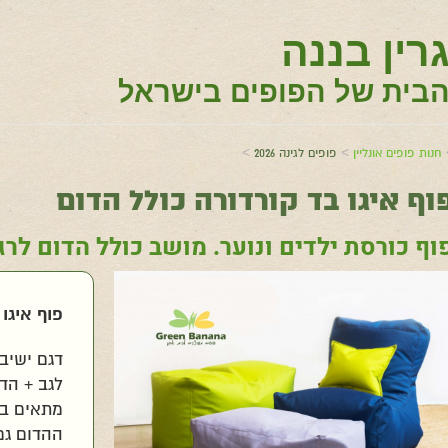
רין בננה
בית של הפופים בישראל
>
>
חנות פופים אונליין
פופים לגינה 2026
וף איגו בד קורדורה כולל הדום
וף כורסת ילדים ונוער. מושב כולל הדום לרג
פוף איגו
דגם ישיב
לגב + הדו
מתאים בע
ההדום גם