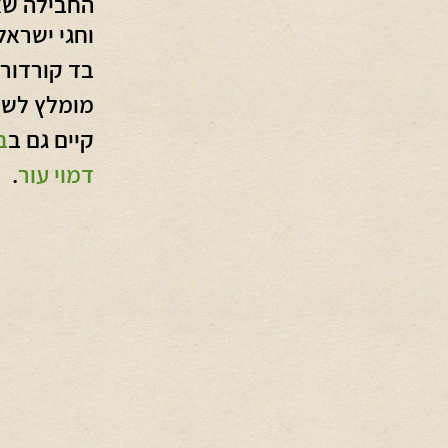
החבילה שאי
וחגי ישראל
בד קורדורה
מומלץ לשמ
קיים גם ב
ב
דמוי עור
.