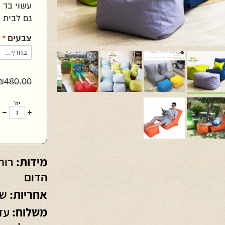
עשוי בד 
גם לבית ו
צבעים
*
₪
480.00
יח'
עוד
פ
אחד
א
מידות:
הדום
אחריות:
שנ
משלוח: