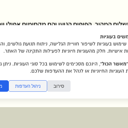
לוח המהיר, הפופים הגיעו והם מקסימים אפילו יו
לצות
שים בעוגיות
ימוש בעוגיות לשיפור חוויית הגלישה, ניתוח תנועת גולשים, ו
ת אישיות. חלק מהעוגיות חיוניות לפעילות התקינה של האתר.
ת
|
הצהרת נגישות
|
יצירת קשר
|
תמונות ששלחתם
“מאשר הכול”
, הינכם מסכימים לשימוש בכל סוגי העוגיות. ניתן ג
העוגיות החיוניות או לנהל את ההעדפות שלכם.
סירוב
ניהול העדפות
מ
איזור תעשייה שילת ליד מ