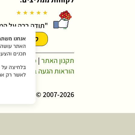
לקוחות ממליצים:
★ ★ ★ ★ ★
"תודה רבה על המש
קראו עוד המ
אנחנו משתמ
האתר עושה ש
תכנים והצעו
תקנון האתר
|
מדיניות פרטיו
בלחיצה על
הוראות הגעה ב-WAZE
לאשר רק את 
2007-2026 © כל הזכויות שמורות לגרין בננה בע"מ |